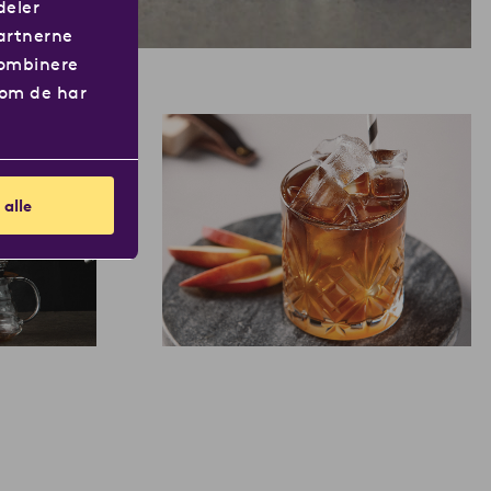
deler
artnerne
kombinere
som de har
 alle