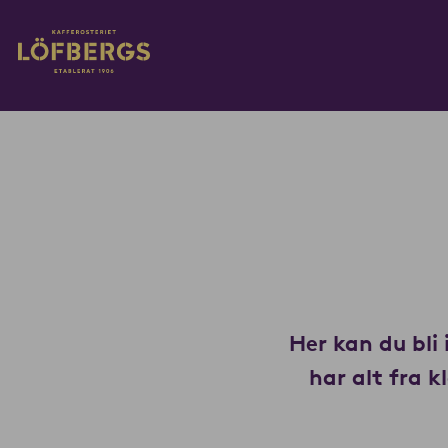
Gå til hovedinnhold
Rediger gjeldende innhold
Her kan du bli 
har alt fra k