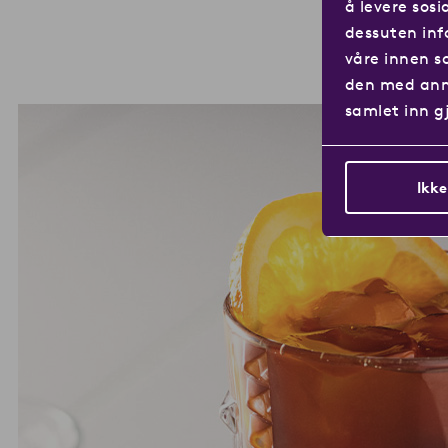
å levere sosi
dessuten inf
våre innen s
den med anne
samlet inn g
Ikke