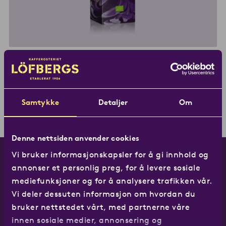
Cold brew
1l
Cold Brew
Samtykke
Detaljer
Om
En Cold brew med en søt og rund ettersmak, nesten
uten bitterhet.
Les mer om Cold brew
Denne nettsiden anvender cookies
Vi bruker informasjonskapsler for å gi innhold og
annonser et personlig preg, for å levere sosiale
mediefunksjoner og for å analysere trafikken vår.
Vi deler dessuten informasjon om hvordan du
bruker nettstedet vårt, med partnerne våre
innen sosiale medier, annonsering og