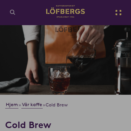
Gå til hovedinnhold
No
Rediger gjeldende innhold
Hjem
Vår kaffe
»
»
Cold Brew
Cold Brew