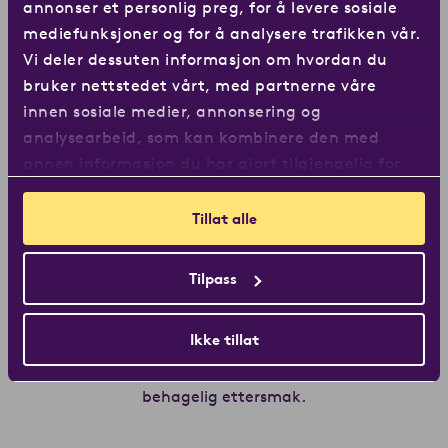
annonser et personlig preg, for å levere sosiale
mediefunksjoner og for å analysere trafikken vår.
Vi deler dessuten informasjon om hvordan du
bruker nettstedet vårt, med partnerne våre
innen sosiale medier, annonsering og
analysearbeid, som kan kombinere den med
annen informasjon du har gjort tilgjengelig for
dem, eller som de har samlet inn gjennom din
bruk av tjenestene deres.
Tillat alle
Tilpass
Corus
Instant -pulverkaffe
Ikke tillat
En balansert pulverkaffe med tydelig fylde og en lang,
behagelig ettersmak.
Les mer om Corus