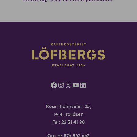
Facebook
Instagram
X
YouTube
LinkedIn
Rosenholmveien 25,
1414 Trollåsen
Tel: 22 51 41 90
Org.nr 876 862 662