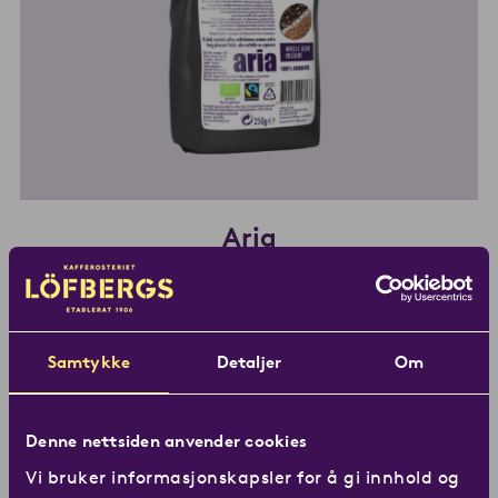
Aria
Instant -pulverkaffe
En mørkbrent pulverkaffe med en intens kaffearoma
og en lang behagelig fruktig ettersmak.
Les mer 
Samtykke
Detaljer
Om
Denne nettsiden anvender cookies
Vi bruker informasjonskapsler for å gi innhold og