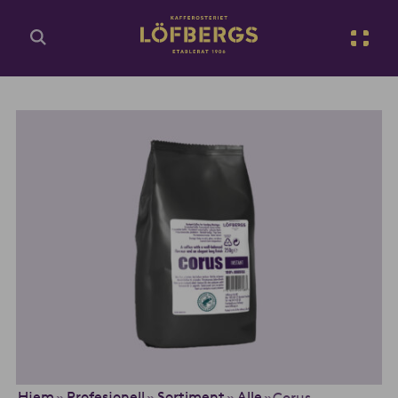
Gå til hovedinnhold
No
Rediger gjeldende innhold
Hjem
Profesjonell
Sortiment
Alle
»
»
»
»
Corus