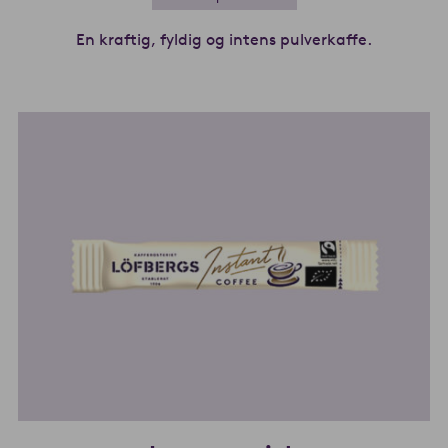
En kraftig, fyldig og intens pulverkaffe.
Les mer o