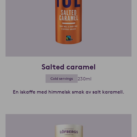
Salted caramel
230ml
Cold servings
En iskaffe med himmelsk smak av salt karamell.
Les m