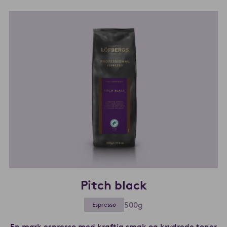
Pitch black
500g
Espresso
En mørk espresso med kraftig smak og krydrede toner