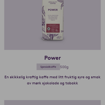
Power
500g
Spesialkaffe
En skikkelig kraftig kaffe med litt fruktig syre og smak
av mørk sjokolade og tobakk
Les mer om Po