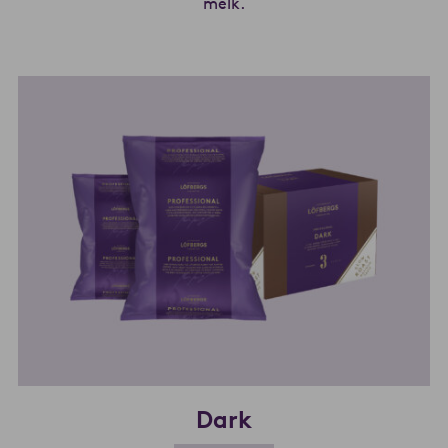
melk.
Les mer om Espresso + milk
Dark