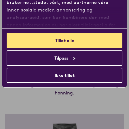
bruker nettstedet vårt, med partnerne våre
innen sosiale medier, annonsering og
analysearbeid, som kan kombinere den med
annen informasjon du har gjort tilgjengelig for
dem, eller som de har samlet inn gjennom din
bruk av tjenestene deres.
Tillat alle
Medium
Tilpass
Professional
Ikke tillat
En velbalansert kaffe med frisk fruktighet og en
nøtteaktig smak med toner av melkesjokolade og
honning.
Les mer om Medium