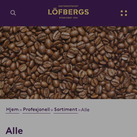
Gå til hovedinnhold
No
Rediger gjeldende innhold
Hjem
Profesjonell
Sortiment
»
»
»
Alle
Alle