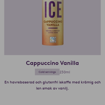
Cappuccino Vanilla
230ml
Cold servings
En havrebaserad och glutenfri iskaffe med krämig och
len smak av vanilj.
Les mer om Cappucci