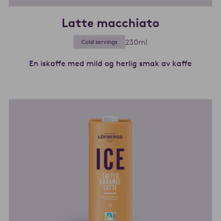
Latte macchiato
230ml
Cold servings
En iskaffe med mild og herlig smak av kaffe
Les mer