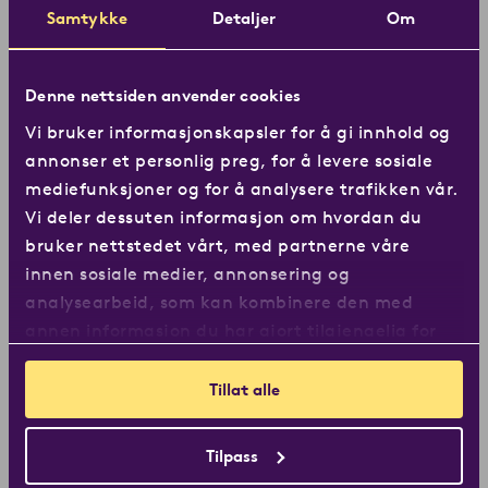
Sverige
Samtykke
Detaljer
Om
På 1990-tallet skjøt internasjonaliseringen vår
fart og vi begynte å eksportere kaffe til nye
Denne nettsiden anvender cookies
markeder. I dag eksporteres halvparten av kaffen
Vi bruker informasjonskapsler for å gi innhold og
vår, og vi har kontorer i Sverige, Norge, Finland,
annonser et personlig preg, for å levere sosiale
Danmark, Latvia og England.
mediefunksjoner og for å analysere trafikken vår.
Vi deler dessuten informasjon om hvordan du
bruker nettstedet vårt, med partnerne våre
innen sosiale medier, annonsering og
analysearbeid, som kan kombinere den med
annen informasjon du har gjort tilgjengelig for
dem, eller som de har samlet inn gjennom din
bruk av tjenestene deres.
Tillat alle
Tilpass