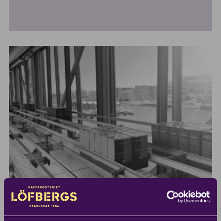
1990 – Löfbergs vokser utenfor