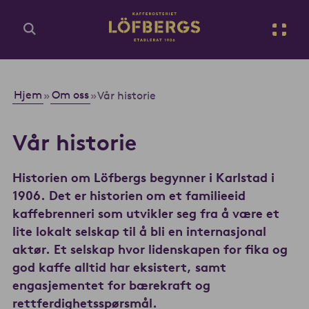
Gå til hovedinnhold
No
Rediger gjeldende innhold
Hjem
Om oss
»
»
Vår historie
Vår historie
Historien om Löfbergs begynner i Karlstad i
1906. Det er historien om et familieeid
kaffebrenneri som utvikler seg fra å være et
lite lokalt selskap til å bli en internasjonal
aktør. Et selskap hvor lidenskapen for fika og
god kaffe alltid har eksistert, samt
engasjementet for bærekraft og
rettferdighetsspørsmål.