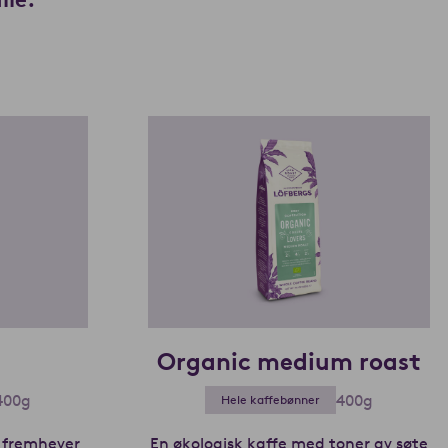
Organic medium roast
400g
400g
Hele kaffebønner
 fremhever
En økologisk kaffe med toner av søte