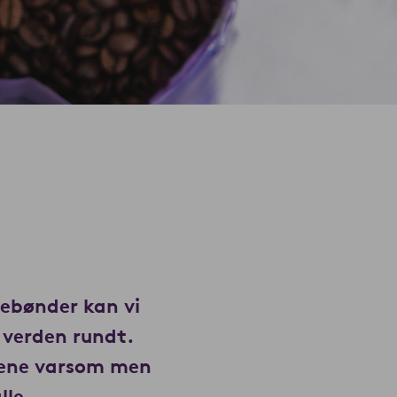
febønder kan vi
 verden rundt.
nene varsom men
lle.