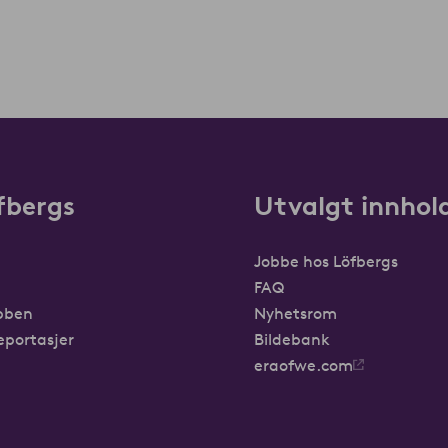
fbergs
Utvalgt innhol
Jobbe hos Löfbergs
FAQ
obben
Nyhetsrom
Reportasjer
Bildebank
eraofwe.com