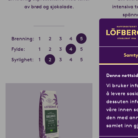
av brød og sjokolade.
Les mer om Espresso
intensiva 
spänna
Brenning:
1
2
3
4
5
Brenning
Fylde:
1
2
3
4
5
Fylde:
Samty
Syrlighet:
1
2
3
4
5
Syrlighet
Denne nettsid
Vi bruker inf
å levere sosi
dessuten inf
våre innen s
den med anne
samlet inn g