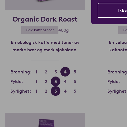
Ikke
Organic Dark Roast
400g
Hele kaffebønner
He
En økologisk kaffe med toner av
En velba
mørke bær og mørk sjokolade.
Les mer om Organic Da
kakaoto
Brenning:
1
2
3
4
5
Brenning
Fylde:
1
2
3
4
5
Fylde:
Syrlighet:
1
2
3
4
5
Syrlighet