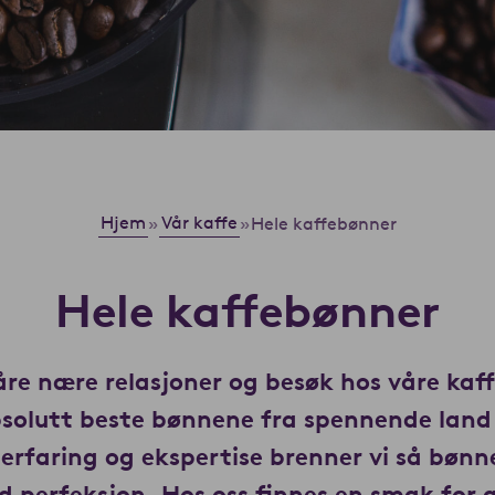
Hjem
Vår kaffe
»
»
Hele kaffebønner
Hele kaffebønner
re nære relasjoner og besøk hos våre kaf
bsolutt beste bønnene fra spennende land
erfaring og ekspertise brenner vi så bøn
 perfeksjon. Hos oss finnes en smak for a