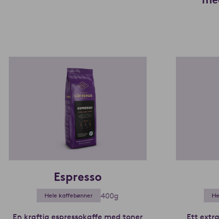
Espresso
400g
Hele kaffebønner
He
En kraftig espressokaffe med toner
Ett extr