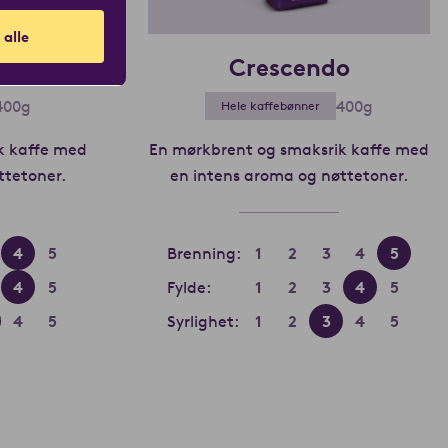
 alle
a
Crescendo
400g
400g
Hele kaffebønner
k kaffe med
En mørkbrent og smaksrik kaffe med
ttetoner.
Les mer om Kharisma
en intens aroma og nøttetoner.
Les 
4
5
Brenning:
1
2
3
4
5
4
5
Fylde:
1
2
3
4
5
4
5
Syrlighet:
1
2
3
4
5