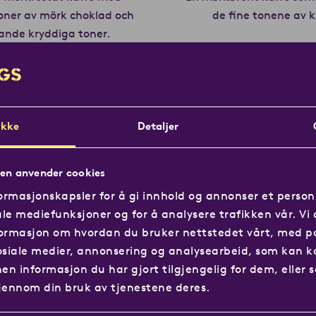
toner av mörk choklad och
de fine tonene av 
nde kryddiga toner.
Les mer om Mörkrost
:
1
2
3
4
5
Brenning:
1
2
3
1
2
3
4
5
Fylde:
1
2
3
kke
Detaljer
:
1
2
3
4
5
Syrlighet:
1
2
3
en anvender cookies
ormasjonskapsler for å gi innhold og annonser et personl
ale mediefunksjoner og for å analysere trafikken vår. Vi 
ormasjon om hvordan du bruker nettstedet vårt, med p
osiale medier, annonsering og analysearbeid, som kan 
n informasjon du har gjort tilgjengelig for dem, eller 
jennom din bruk av tjenestene deres.