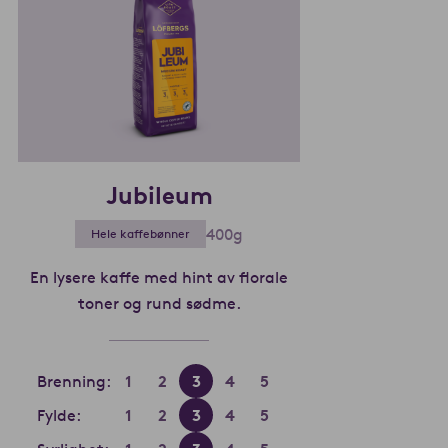
Jubileum
400g
Hele kaffebønner
En lysere kaffe med hint av florale
toner og rund sødme.
Les mer om Jubileum
Brenning:
1
2
3
4
5
Fylde:
1
2
3
4
5