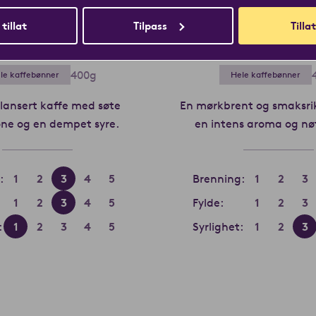
 tillat
Tilpass
Tillat
Mellanrost
Kharism
400g
le kaffebønner
Hele kaffebønner
lansert kaffe med søte
En mørkbrent og smaksri
rk Roast
ne og en dempet syre.
Les mer om Mellanrost
en intens aroma og nø
:
1
2
3
4
5
Brenning:
1
2
3
1
2
3
4
5
Fylde:
1
2
3
:
1
2
3
4
5
Syrlighet:
1
2
3