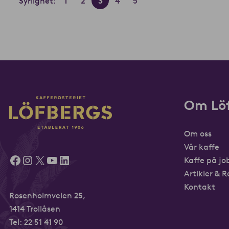
Syrlighet:
1
2
3
4
5
Om Lö
Om oss
Vår kaffe
Facebook
Instagram
X
YouTube
LinkedIn
Kaffe på j
Artikler & 
Kontakt
Rosenholmveien 25,
1414 Trollåsen
Tel: 22 51 41 90