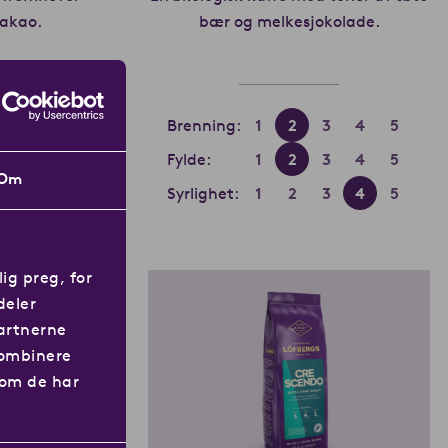
kakao.
Les mer om Fika
bær og melkesjokolade.
Les mer 
4
5
Brenning:
1
2
3
4
5
4
5
Fylde:
1
2
3
4
5
Om
4
5
Syrlighet:
1
2
3
4
5
ig preg, for
deler
artnerne
kombinere
som de har