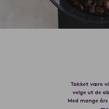
Takket være vå
velge ut de a
Med mange års 
med