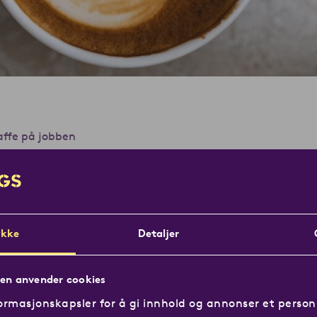
affe på jobben
å jobben
kke
Detaljer
en fin kaffeløsning til din arbeidsplass s
kke nøl med å kontakte oss – vi har løsnin
en anvender cookies
fter sammen med lokale samarbeidspartne
ormasjonskapsler for å gi innhold og annonser et personl