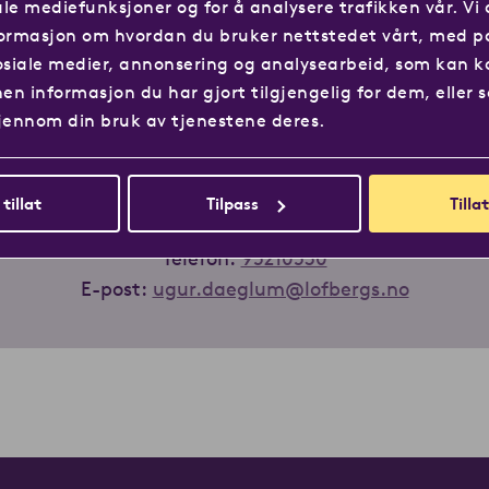
ale mediefunksjoner og for å analysere trafikken vår. Vi 
ormasjon om hvordan du bruker nettstedet vårt, med p
s så forteller vi deg mer!
osiale medier, annonsering og analysearbeid, som kan 
n informasjon du har gjort tilgjengelig for dem, eller 
jennom din bruk av tjenestene deres.
Ugur Dæglum
 tillat
Tilpass
Tillat
Senior Key Account Manager
Telefon:
95210530
E-post:
ugur.daeglum@lofbergs.no