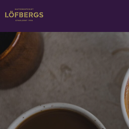
Gå til hovedinnhold
Rediger gjeldende innhold