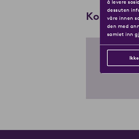
å levere sosi
dessuten inf
Kontakt os
våre innen s
den med anne
samlet inn g
Ikke