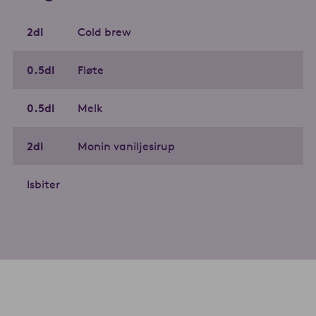
2
dl
Cold brew
0.5
dl
Fløte
0.5
dl
Melk
2
dl
Monin vaniljesirup
Isbiter