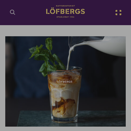
Gå til hovedinnhold
No
Rediger gjeldende innhold