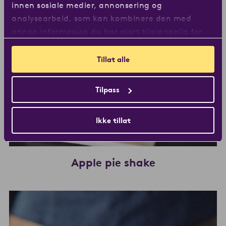
innen sosiale medier, annonsering og
analysearbeid, som kan kombinere den med
annen informasjon du har gjort tilgjengelig for
dem, eller som de har samlet inn gjennom din
bruk av tjenestene deres.
Tillat alle
Tilpass
Ikke tillat
Apple pie shake