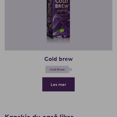
Cold brew
1l
Cold Brew
Les mer
Kanskje du også liker…